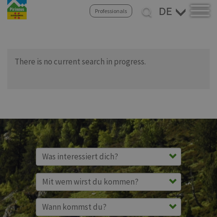
Select
Professionals
your
Direkt
language
zum
Inhalt
There is no current search in progress.