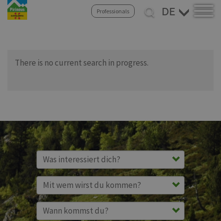
Direkt
Select
Professionals
zum
your
Inhalt
language
There is no current search in progress.