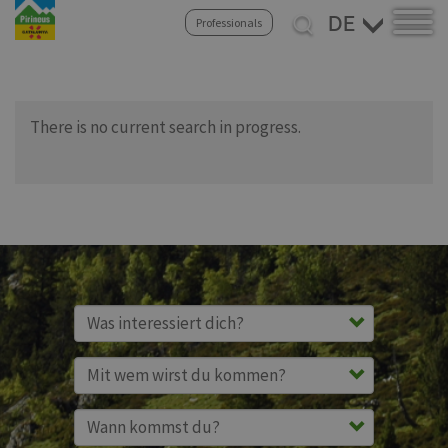
Select
Professionals
your
Direkt
language
zum
Inhalt
There is no current search in progress.