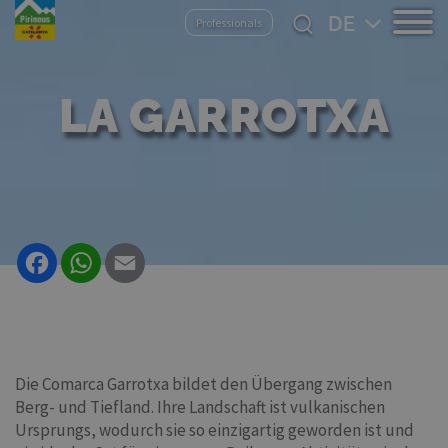
Direkt
Select
Professionals
zum
your
Inhalt
language
LA GARROTXA
Facebook
WhatsApp
Email
Die Comarca Garrotxa bildet den Übergang zwischen
Berg- und Tiefland. Ihre Landschaft ist vulkanischen
Ursprungs, wodurch sie so einzigartig geworden ist und