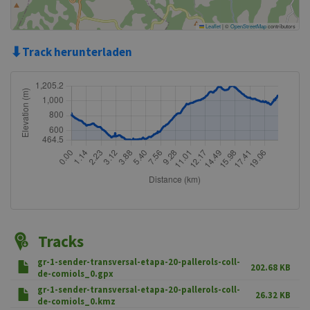
Leaflet
|
©
OpenStreetMap
contributors
⬇
Track herunterladen
Tracks
gr-1-sender-transversal-etapa-20-pallerols-coll-
202.68 KB
de-comiols_0.gpx
gr-1-sender-transversal-etapa-20-pallerols-coll-
26.32 KB
de-comiols_0.kmz