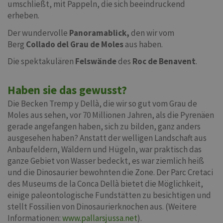
umschließt, mit Pappeln, die sich beeindruckend
erheben.
Der wundervolle
Panoramablick,
den wir vom
Berg
Collado del Grau de Moles
aus haben.
Die spektakulären
Felswände
des
Roc de Benavent
.
Haben sie das gewusst?
Die Becken Tremp y Dellà, die wir so gut vom Grau de
Moles aus sehen, vor 70 Millionen Jahren, als die Pyrenäen
gerade angefangen haben, sich zu bilden, ganz anders
ausgesehen haben? Anstatt der welligen Landschaft aus
Anbaufeldern, Wäldern und Hügeln, war praktisch das
ganze Gebiet von Wasser bedeckt, es war ziemlich heiß
und die Dinosaurier bewohnten die Zone. Der Parc Cretaci
des Museums de la Conca Dellà bietet die Möglichkeit,
einige paleontologische Fundstätten zu besichtigen und
stellt Fossilien von Dinosaurierknochen aus. (Weitere
Informationen:
www.pallarsjussa.net
).