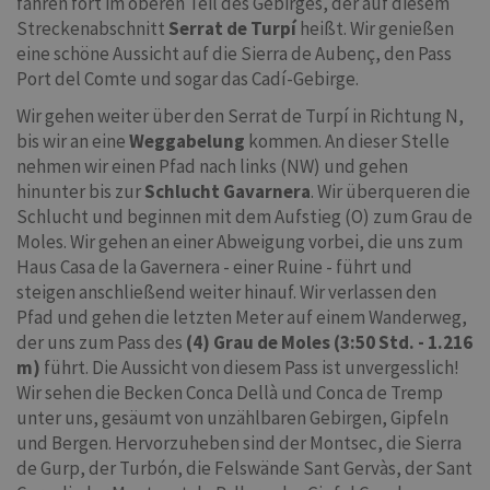
fahren fort im oberen Teil des Gebirges, der auf diesem
Streckenabschnitt
Serrat de Turpí
heißt. Wir genießen
eine schöne Aussicht auf die Sierra de Aubenç, den Pass
Port del Comte und sogar das Cadí-Gebirge.
Wir gehen weiter über den Serrat de Turpí in Richtung N,
bis wir an eine
Weggabelung
kommen. An dieser Stelle
nehmen wir einen Pfad nach links (NW) und gehen
hinunter bis zur
Schlucht Gavarnera
. Wir überqueren die
Schlucht und beginnen mit dem Aufstieg (O) zum Grau de
Moles. Wir gehen an einer Abweigung vorbei, die uns zum
Haus Casa de la Gavernera - einer Ruine - führt und
steigen anschließend weiter hinauf. Wir verlassen den
Pfad und gehen die letzten Meter auf einem Wanderweg,
der uns zum Pass des
(4) Grau de Moles (3:50 Std. - 1.216
m)
führt. Die Aussicht von diesem Pass ist unvergesslich!
Wir sehen die Becken Conca Dellà und Conca de Tremp
unter uns, gesäumt von unzählbaren Gebirgen, Gipfeln
und Bergen. Hervorzuheben sind der Montsec, die Sierra
de Gurp, der Turbón, die Felswände Sant Gervàs, der Sant