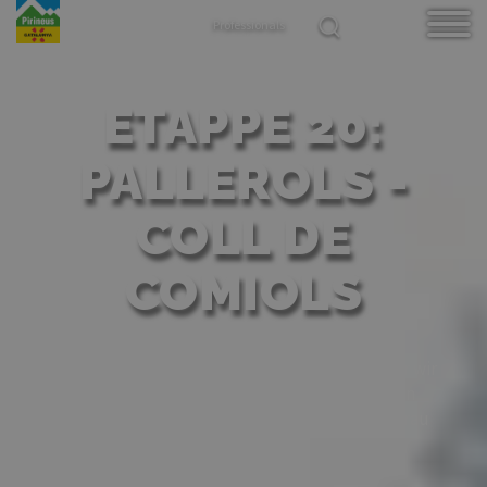
Direkt
Select
Professionals
zum
your
Inhalt
language
ETAPPE 20:
PALLEROLS -
COLL DE
COMIOLS
Fantastische Etappe im Mittelgebirge, auf der wir
einen der magischsten und spektakulärsten
Pässe der gesamten Tour überqueren: den Grau
de Moles.