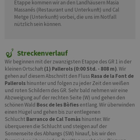
Etappe kommen wir an den Landhäusern Masia
Massanés (Restaurant und Unterkunft) und Cal
Metge (Unterkunft) vorbei, die uns im Notfall
nützlich sein können.
Streckenverlauf
Wir beginnen mit der zwanzigsten Etappe des GR 1 in der
kleinen Ortschaft
(1) Pallerols (0:00 Std. - 808 m)
. Wir
gehen auf diesem Abschnitt den Fluss
Rasa de la Font de
Pallerols
hinunter und folgen zu jeder Zeit den weißen
und roten Schildern des GR. Sehr bald nehmen wir eine
Abzweigung auf der rechten Seite (W) und gehen den
schönen Wald
Bosc de les Bòfies
entlang. Wir überwinden
einen Hügel und gehen bis zur entlegenen
Schlucht
Barranco de Cal Tomàs
hinunter. Wir
überqueren die Schlucht und steigen auf der
Sonnenseite des Abhangs (SW) hinauf, bis wir den