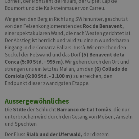
Corneli, der Montsent de Pallars, der Gipfel Cap de
Boumort und die Kalksteinmauer von Carreu.
Wir gehen den Berg in Richtung SW hinunter, geschützt
von den Felsenkonglomeraten des
Roc de Benavent
,
einer spektakulären Wand, die nach Westen gerichtet ist.
Der Abstieg ist herrlich und wird zu einem wunderbaren
Eingang in die Comarca Pallars Jussà. Wir erreichen den
Sockel der Felswand und das Dorf
(5) Benavent de la
Conca (5:00 Std. - 995 m)
. Wir gehen durch den Ort und
strengen uns ein letztes Mal an, um den
(6) Collado de
Comiols (6:00 Std. - 1.100 m)
zu erreichen, den
Endpunkt dieser zwanzigsten Etappe.
Aussergewöhnliches
Die
Stille
der Schlucht
Barranco de Cal Tomàs
, die nur
unterbrochen wird durch den Gesang von Meisen, Amseln
und Spechten.
Der Fluss
Rialb und der Uferwald,
der diesem