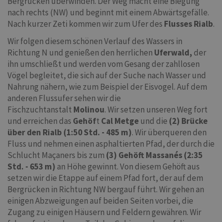
Bergrücken überwinden. Der Weg macht eine Biegung
nach rechts (NW) und beginnt mit einem Abwärtsgefälle.
Nach kurzer Zeti kommen wir zum Ufer des
Flusses Rialb
.
Wir folgen diesem schönen Verlauf des Wassers in
Richtung N und genießen den herrlichen
Uferwald,
der
ihn umschließt und werden vom Gesang der zahllosen
Vögel begleitet, die sich auf der Suche nach Wasser und
Nahrung nähern, wie zum Beispiel der Eisvogel. Auf dem
anderen Flussufer sehen wir die
Fischzuchtanstalt
Molinou
. Wir setzen unseren Weg fort
und erreichen das
Gehöf
t
Cal Metge
und die
(2) Brücke
über den Rialb (1:50 Std. - 485 m)
. Wir überqueren den
Fluss und nehmen einen asphaltierten Pfad, der durch die
Schlucht Maçaners bis zum
(3) Gehöft Massanés (2:35
Std. - 653 m)
an Höhe
gewinnt. Von diesem Gehöft aus
setzen wir die Etappe auf einem Pfad fort, der auf dem
Bergrücken in Richtung NW bergauf führt. Wir gehen an
einigen Abzweigungen auf beiden Seiten vorbei, die
Zugang zu einigen Häusern und Feldern gewähren. Wir