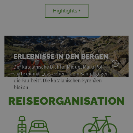
Highlights +
ERLEBNISSE IN DEN BERGEN
Der katalanische Dichter Miquel Martí Pol
sagte einmal „das Leben ist ein Kampf gegen
die Faulheit“. Die katalanischen Pyrenäen
bieten
REISEORGANISATION