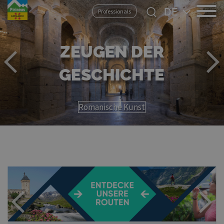
Direkt
Select
Professionals
zum
your
Inhalt
language
IHRE NÄCHSTE REISE –
GUT GEPLANT!
KONTAKTIEREN SIE
UNSERE
REISEVERANSTALTER