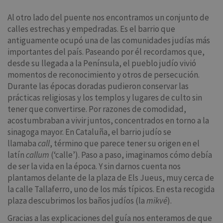
Al otro lado del puente nos encontramos un conjunto de
calles estrechas y empedradas. Es el barrio que
antiguamente ocupó una de las comunidades judías más
importantes del país. Paseando por él recordamos que,
desde su llegada a la Península, el pueblo judío vivió
momentos de reconocimiento y otros de persecución.
Durante las épocas doradas pudieron conservar las
prácticas religiosas y los templos y lugares de culto sin
tener que convertirse. Por razones de comodidad,
acostumbraban a vivir juntos, concentrados en torno a la
sinagoga mayor. En Cataluña, el barrio judío se
llamaba
call
, término que parece tener su origen en el
latín
callum
(‘calle’). Paso a paso, imaginamos cómo debía
de ser la vida en la época. Y sin darnos cuenta nos
plantamos delante de la plaza de Els Jueus, muy cerca de
la calle Tallaferro, uno de los más típicos. En esta recogida
plaza descubrimos los baños judíos (la
mikvé
).
Gracias a las explicaciones del guía nos enteramos de que