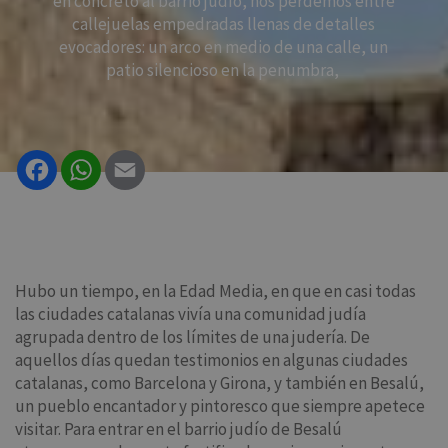
en concreto al barrio judío, nos perdemos entre
callejuelas empedradas llenas de detalles
evocadores: un arco en medio de una calle, un
patio silencioso en la penumbra,
Facebook
WhatsApp
Email
Hubo un tiempo, en la Edad Media, en que en casi todas
las ciudades catalanas vivía una comunidad judía
agrupada dentro de los límites de una judería. De
aquellos días quedan testimonios en algunas ciudades
catalanas, como Barcelona y Girona, y también en Besalú,
un pueblo encantador y pintoresco que siempre apetece
visitar. Para entrar en el barrio judío de Besalú