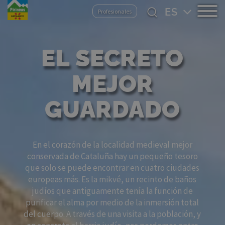
Pasar
Select
Profesionales
al
your
contenido
language
principal
EL SECRETO
MEJOR
GUARDADO
En el corazón de la localidad medieval mejor
conservada de Cataluña hay un pequeño tesoro
que solo se puede encontrar en cuatro ciudades
europeas más. Es la mikvé, un recinto de baños
judíos que antiguamente tenía la función de
purificar el alma por medio de la inmersión total
del cuerpo. A través de una visita a la población, y