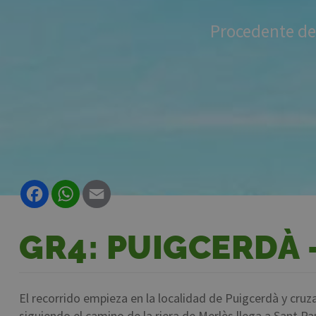
Procedente de 
Facebook
WhatsApp
Email
GR4: PUIGCERDÀ
El recorrido empieza en la localidad de Puigcerdà y cruza
siguiendo el camino de la riera de Merlès llega a Sant Pa