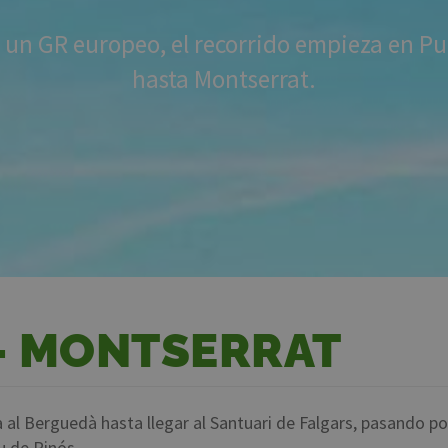
un GR europeo, el recorrido empieza en Pu
hasta Montserrat.
 - MONTSERRAT
 al Berguedà hasta llegar al Santuari de Falgars, pasando po
u de Pinós.