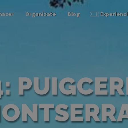
hacer
Organízate
Blog
Experienc
: PUIGCER
ONTSERR