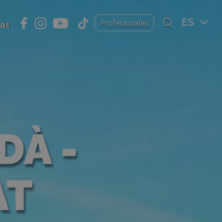
Select
Profesionales
ias
your
language
DÀ -
AT