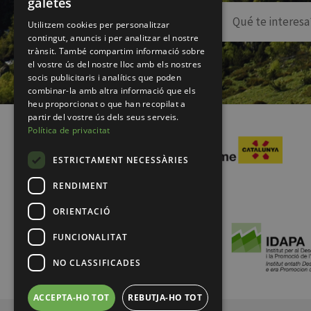
galetes
Utilitzem cookies per personalitzar
contingut, anuncis i per analitzar el nostre
trànsit. També compartim informació sobre
el vostre ús del nostre lloc amb els nostres
socis publicitaris i analítics que poden
combinar-la amb altra informació que els
heu proporcionat o que han recopilat a
partir del vostre ús dels seus serveis.
Política de privacitat
ESTRICTAMENT NECESSÀRIES
RENDIMENT
ORIENTACIÓ
FUNCIONALITAT
NO CLASSIFICADES
ACCEPTA-HO TOT
REBUTJA-HO TOT