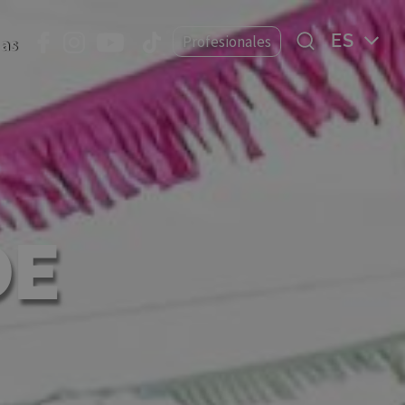
Select
Profesionales
ias
your
language
DE