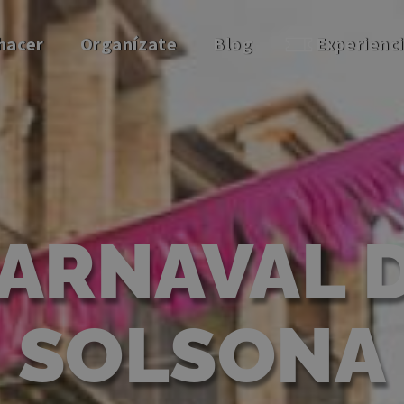
hacer
Organízate
Blog
Experienc
ARNAVAL 
SOLSONA