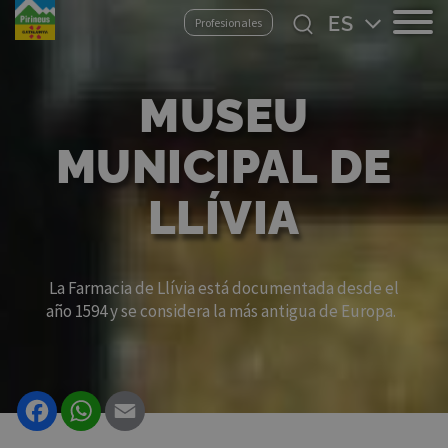
Pasar
Select
Profesionales
al
your
contenido
language
principal
MUSEU
MUNICIPAL DE
LLÍVIA
La Farmacia de Llívia está documentada desde el
año 1594 y se considera la más antigua de Europa.
Facebook
WhatsApp
Email