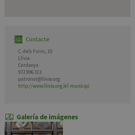
Contacte
C. dels Forns, 10
Llívia
Cerdanya
972 896 313
patronat@llivia.org
http://www.llivia.org/el-municipi
Galería de imágenes