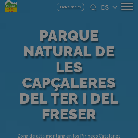
Pasar
Select
Profesionales
al
your
contenido
language
principal
PARQUE
NATURAL DE
LES
CAPÇALERES
DEL TER I DEL
FRESER
Zona de alta montaña en los Pirineos Catalanes