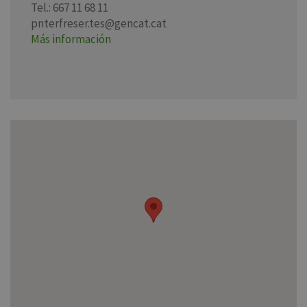
Tel.: 667 11 68 11
pnterfreser.tes@gencat.cat
Más información