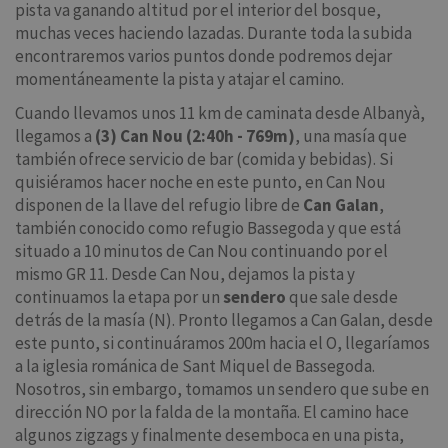
pista va ganando altitud por el interior del bosque,
muchas veces haciendo lazadas. Durante toda la subida
encontraremos varios puntos donde podremos dejar
momentáneamente la pista y atajar el camino.
Cuando llevamos unos 11 km de caminata desde Albanyà,
llegamos a
(3) Can Nou (2:40h - 769m)
, una masía que
también ofrece servicio de bar (comida y bebidas). Si
quisiéramos hacer noche en este punto, en Can Nou
disponen de la llave del refugio libre de
Can Galan
,
también conocido como refugio Bassegoda y que está
situado a 10 minutos de Can Nou continuando por el
mismo GR 11. Desde Can Nou, dejamos la pista y
continuamos la etapa por un
sendero
que sale desde
detrás de la masía (N). Pronto llegamos a Can Galan, desde
este punto, si continuáramos 200m hacia el O, llegaríamos
a la iglesia románica de Sant Miquel de Bassegoda.
Nosotros, sin embargo, tomamos un sendero que sube en
dirección NO por la falda de la montaña. El camino hace
algunos zigzags y finalmente desemboca en una pista,