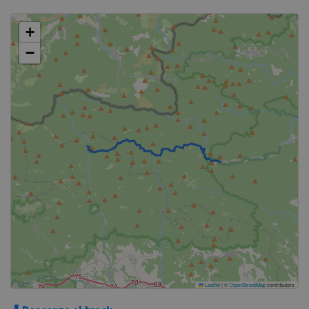
+
−
Leaflet
|
©
OpenStreetMap
contributors