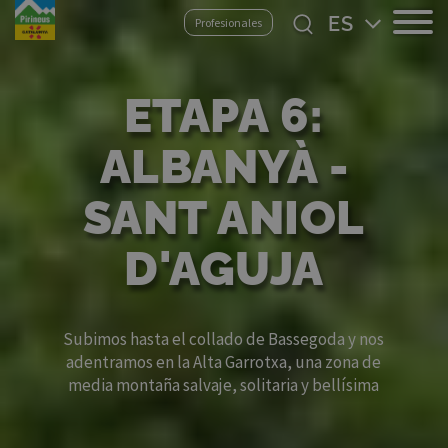
Pasar
Select
Profesionales
al
your
contenido
language
principal
ETAPA 6:
ALBANYÀ -
SANT ANIOL
D'AGUJA
Subimos hasta el collado de Bassegoda y nos
adentramos en la Alta Garrotxa, una zona de
media montaña salvaje, solitaria y bellísima