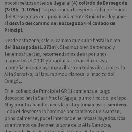
pocos metros antes de llegar al
(4) collado de Bassegoda
(3:15h - 1.105m)
. La pista rodea la espectacular pirámide
del Bassegoda y en aproximadamente 8 minutos llegamos
al
desvío del camino del Bassegoda
y el
collado de
Principi
.
Desde esta zona, sale el camino que sube hasta la cima
del
Bassegoda (1.373m)
. Si vamos bien de tiempo y
tenemos fuerzas, recomendamos dejar por unos
momentos el GR 11 y abordar la ascensión de esta
montaña, una atalaya maravillosa en todas direcciones: la
Alta Garrotxa, la llanura ampurdanesa, el macizo del
Canigó,...
En el collado de Principi el GR 11 comienza el largo
descenso hasta Sant Aniol d'Aguja, punto final de la etapa.
Muy pronto abandonamos la pista y tomamos un
sendero
.
Todo el descenso lo haremos por caminos que avanzan,
principalmente, por el interior de hermosas hayedos. Nos
adentramos de lleno en la zona de la Alta Garrotxa,
declarada Espacio de Interés Natural. El terreno