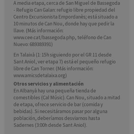
A media etapa, cerca de San Miguel de Bassegoda
- Refugio Can Galan: refugio libre propiedad del
Centro Excursionista Empordanès; está situado a
10 minutos de Can Nou, donde hay que pedir la
llave. (Más información:
www.cee.cat/bassegoda.php, teléfono de Can
Nuevo: 689389391)
En Talaixà (1: 15h siguiendo por el GR 11 desde
Sant Aniol, ver etapa 7) está el pequeño refugio
libre de Can Torner. (Más información:
www.amicsdetalaixa.org)
Otros servicios y alimentación
En Albanyà hay una pequeña tienda de
comestibles (Cal Músic). Can Nou, situado a mitad
de etapa, ofrece servicio de bar (comida y
bebidas). Si necesitáramos pasar por alguna
población, deberíamos desviarnos hasta
Sadernes (3:00h desde Sant Aniol).