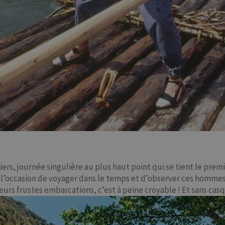
iers, journée singulière au plus haut point qui se tient le prem
 a l’occasion de voyager dans le temps et d’observer ces homm
 leurs frustes embarcations, c’est à peine croyable ! Et sans c