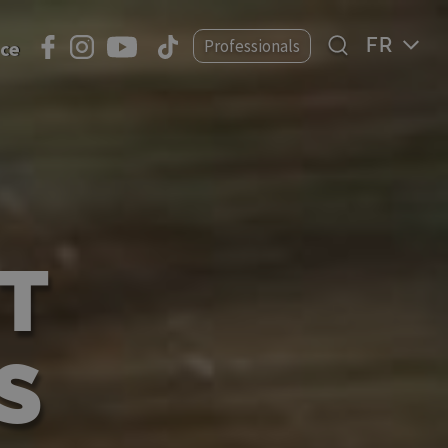
Select
Professionals
nce
your
language
T
S