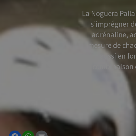
La Noguera Pallar
s’imprégner d
adrénaline, a
mesure de chac
aussi en fo
combinaison d
Facebook
WhatsApp
Email