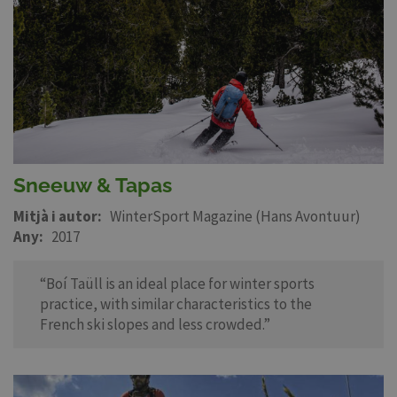
Sneeuw & Tapas
Mitjà i autor
WinterSport Magazine (Hans Avontuur)
Any
2017
“Boí Taüll is an ideal place for winter sports
practice, with similar characteristics to the
French ski slopes and less crowded.”