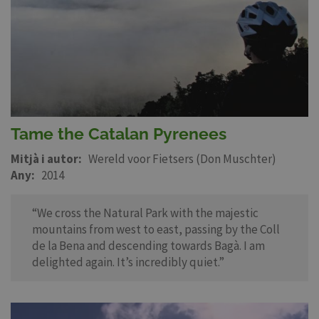
Tame the Catalan Pyrenees
Mitjà i autor
Wereld voor Fietsers (Don Muschter)
Any
2014
“We cross the Natural Park with the majestic
mountains from west to east, passing by the Coll
de la Bena and descending towards Bagà. I am
delighted again. It’s incredibly quiet.”