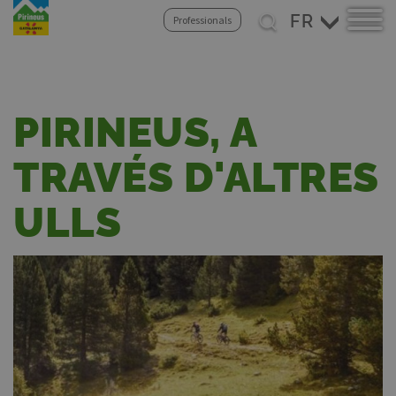
Select
Professionals
your
Aller
language
au
contenu
principal
PIRINEUS, A
TRAVÉS D'ALTRES
ULLS