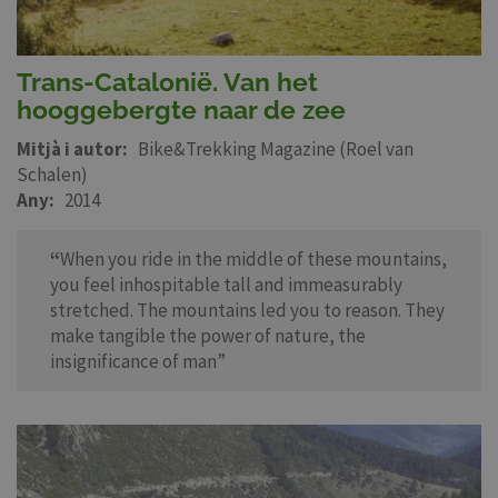
Trans-Catalonië. Van het
hooggebergte naar de zee
Mitjà i autor
Bike&Trekking Magazine (Roel van
Schalen)
Any
2014
“
When you ride in the middle of these mountains,
you feel inhospitable tall and immeasurably
stretched. The mountains led you to reason. They
make tangible the power of nature, the
insignificance of man”