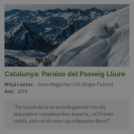
Catalunya: Paraiso del Passeig Lliure
Mitjà i autor
Snow Magazine USA (Roger Fulton)
Any
2019
"Far la pols és la recerca de gairebé tots els
esquiadors i snowboarders experts, i al Pirineu
català, això vol dir anar cap a Baqueira Beret".