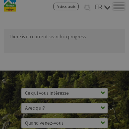
Select
Professionals
your
Aller
language
au
contenu
principal
There is no current search in progress.