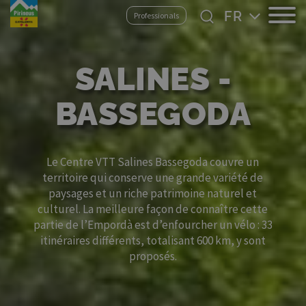
Aller
Select
Professionals
au
your
contenu
language
principal
SALINES -
BASSEGODA
Le Centre VTT Salines Bassegoda couvre un
territoire qui conserve une grande variété de
paysages et un riche patrimoine naturel et
culturel. La meilleure façon de connaître cette
partie de l’Empordà est d’enfourcher un vélo : 33
itinéraires différents, totalisant 600 km, y sont
proposés.