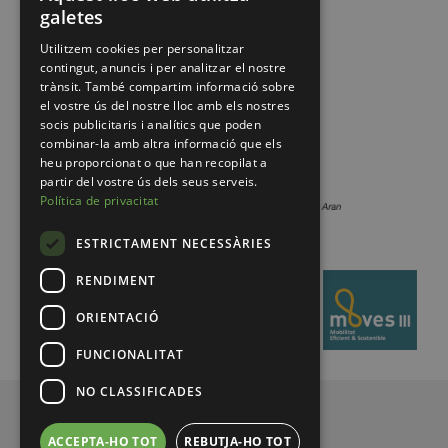
galetes
Utilitzem cookies per personalitzar
contingut, anuncis i per analitzar el nostre
trànsit. També compartim informació sobre
el vostre ús del nostre lloc amb els nostres
socis publicitaris i analítics que poden
combinar-la amb altra informació que els
heu proporcionat o que han recopilat a
partir del vostre ús dels seus serveis.
Política de privacitat
ESTRICTAMENT NECESSÀRIES
RENDIMENT
ORIENTACIÓ
FUNCIONALITAT
NO CLASSIFICADES
© 2026 Pirineus de Catalunya
ACCEPTA-HO TOT
REBUTJA-HO TOT