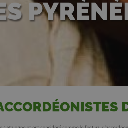
ES PYRÉNÉ
ACCORDÉONISTES 
 de Catalogne et est considéré comme le festival d’accordéo