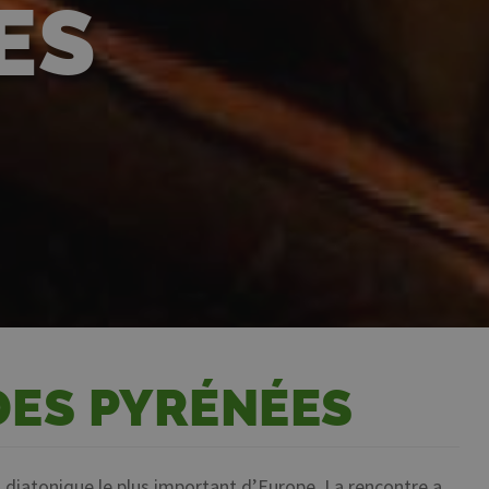
ES
DES PYRÉNÉES
n diatonique le plus important d’Europe. La rencontre a