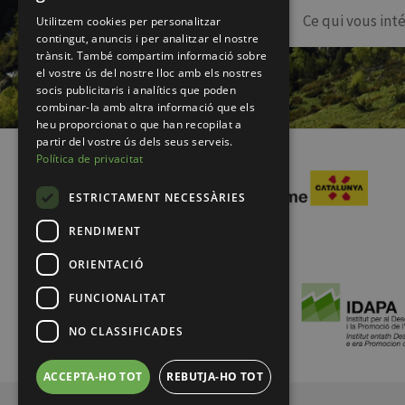
Utilitzem cookies per personalitzar
contingut, anuncis i per analitzar el nostre
trànsit. També compartim informació sobre
el vostre ús del nostre lloc amb els nostres
socis publicitaris i analítics que poden
combinar-la amb altra informació que els
heu proporcionat o que han recopilat a
partir del vostre ús dels seus serveis.
Política de privacitat
ESTRICTAMENT NECESSÀRIES
RENDIMENT
ORIENTACIÓ
FUNCIONALITAT
NO CLASSIFICADES
ACCEPTA-HO TOT
REBUTJA-HO TOT