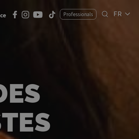
Select
Professionals
nce
your
language
DES
TES