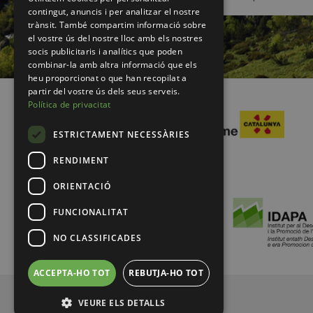
contingut, anuncis i per analitzar el nostre
trànsit. També compartim informació sobre
el vostre ús del nostre lloc amb els nostres
socis publicitaris i analítics que poden
combinar-la amb altra informació que els
heu proporcionat o que han recopilat a
partir del vostre ús dels seus serveis.
Política de privacitat
ESTRICTAMENT NECESSÀRIES
RENDIMENT
ORIENTACIÓ
FUNCIONALITAT
NO CLASSIFICADES
ACCEPTA-HO TOT
REBUTJA-HO TOT
© 2026 Pirineus de Catalunya
VEURE ELS DETALLS