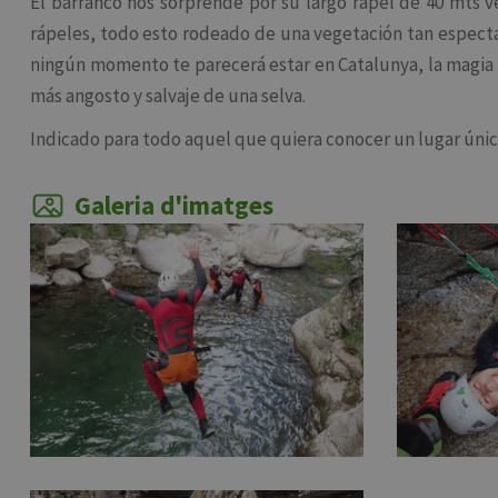
El barranco nos sorprende por su largo rápel de 40 mts ve
rápeles, todo esto rodeado de una vegetación tan especta
ningún momento te parecerá estar en Catalunya, la magia d
más angosto y salvaje de una selva.
Indicado para todo aquel que quiera conocer un lugar único
Galeria d'imatges