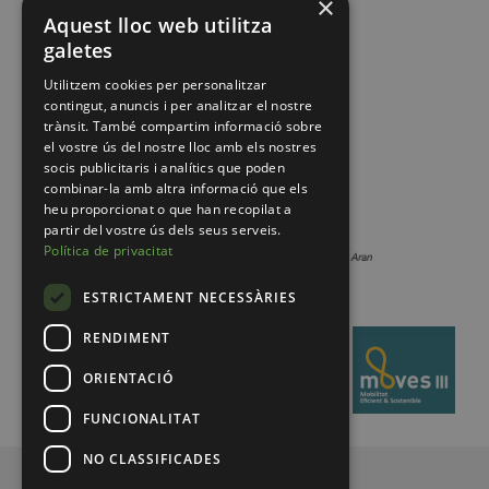
×
Aquest lloc web utilitza
galetes
Utilitzem cookies per personalitzar
contingut, anuncis i per analitzar el nostre
trànsit. També compartim informació sobre
el vostre ús del nostre lloc amb els nostres
socis publicitaris i analítics que poden
combinar-la amb altra informació que els
heu proporcionat o que han recopilat a
partir del vostre ús dels seus serveis.
Política de privacitat
ESTRICTAMENT NECESSÀRIES
RENDIMENT
ORIENTACIÓ
FUNCIONALITAT
NO CLASSIFICADES
© 2026 Pirineus de Catalunya