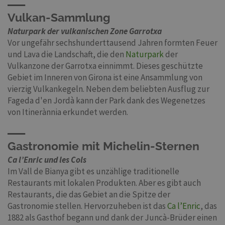
Vulkan-Sammlung
Naturpark der vulkanischen Zone Garrotxa
Vor ungefähr sechshunderttausend Jahren formten Feuer
und Lava die Landschaft, die den
Naturpark
der
Vulkanzone der Garrotxa einnimmt. Dieses geschützte
Gebiet im Inneren von Girona ist eine Ansammlung von
vierzig Vulkankegeln. Neben dem beliebten Ausflug zur
Fageda d'en Jordà kann der Park dank des Wegenetzes
von Itinerànnia erkundet werden.
Gastronomie mit Michelin-Sternen
Ca l’Enric und les Cols
Im Vall de Bianya gibt es unzählige traditionelle
Restaurants mit lokalen Produkten. Aber es gibt auch
Restaurants, die das Gebiet an die Spitze der
Gastronomie stellen. Hervorzuheben ist das
Ca l’Enric
, das
1882 als Gasthof begann und dank der Juncà-Brüder einen