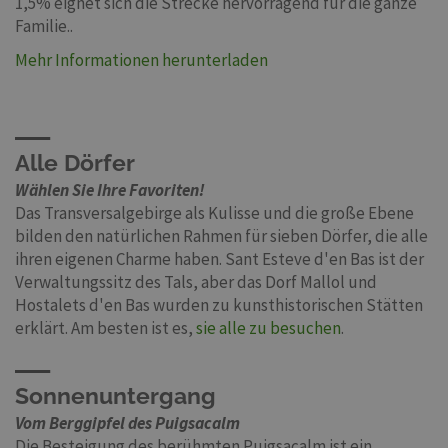
1,5% eignet sich die Strecke hervorragend für die ganze
Familie..
Mehr Informationen herunterladen
Alle Dörfer
Wählen Sie Ihre Favoriten!
Das Transversalgebirge als Kulisse und die große Ebene
bilden den natürlichen Rahmen für sieben Dörfer, die alle
ihren eigenen Charme haben. Sant Esteve d'en Bas ist der
Verwaltungssitz des Tals, aber das Dorf Mallol und
Hostalets d'en Bas wurden zu kunsthistorischen Stätten
erklärt. Am besten ist es,
sie alle zu besuchen
.
Sonnenuntergang
Vom Berggipfel des Puigsacalm
Die Besteigung des berühmten Puigsacalm ist ein