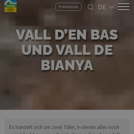
Direkt
Select
Professionals
zum
your
Inhalt
language
VALL D’EN BAS
UND VALL DE
BIANYA
Es handelt sich um zwei Täler, in denen alles noch