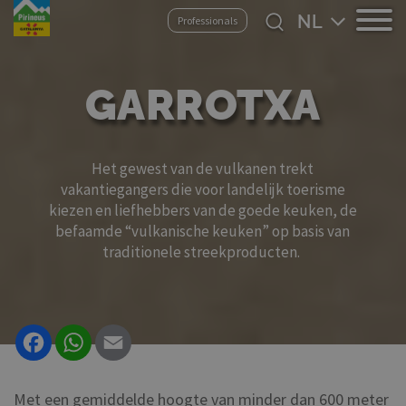
Overslaan
Select
Professionals
en
your
naar
language
de
GARROTXA
inhoud
gaan
Het gewest van de vulkanen trekt
vakantiegangers die voor landelijk toerisme
kiezen en liefhebbers van de goede keuken, de
befaamde “vulkanische keuken” op basis van
traditionele streekproducten.
Facebook
WhatsApp
Email
Met een gemiddelde hoogte van minder dan 600 meter