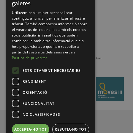
galetes
Utilitzem cookies per personalitzar
contingut, anuncis i per analitzar el nostre
trànsit. També compartim informació sobre
el vostre ús del nostre lloc amb els nostres
socis publicitaris i analítics que poden
combinar-la amb altra informació que els
heu proporcionat o que han recopilat a
partir del vostre ús dels seus serveis.
Política de privacitat
ESTRICTAMENT NECESSÀRIES
RENDIMENT
ORIENTACIÓ
FUNCIONALITAT
NO CLASSIFICADES
© 2026 Pirineus de Catalunya
ACCEPTA-HO TOT
REBUTJA-HO TOT