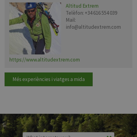
Altitud Extrem
Telèfon:
+34 616 554 039
Mail:
info@altitudextrem.com
https://www.altitudextrem.com
Més experiències i viatges a mida