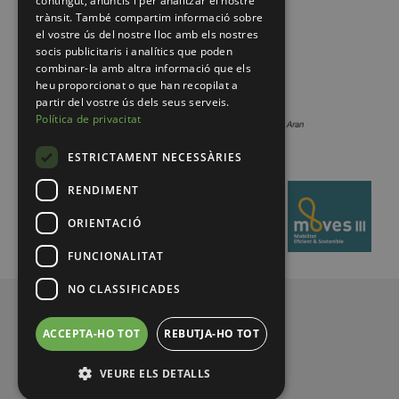
contingut, anuncis i per analitzar el nostre
trànsit. També compartim informació sobre
el vostre ús del nostre lloc amb els nostres
socis publicitaris i analítics que poden
combinar-la amb altra informació que els
heu proporcionat o que han recopilat a
partir del vostre ús dels seus serveis.
Política de privacitat
ESTRICTAMENT NECESSÀRIES
RENDIMENT
ORIENTACIÓ
FUNCIONALITAT
NO CLASSIFICADES
© 2026 Pirineus de Catalunya
ACCEPTA-HO TOT
REBUTJA-HO TOT
VEURE ELS DETALLS
Legal notice
Privacy policy