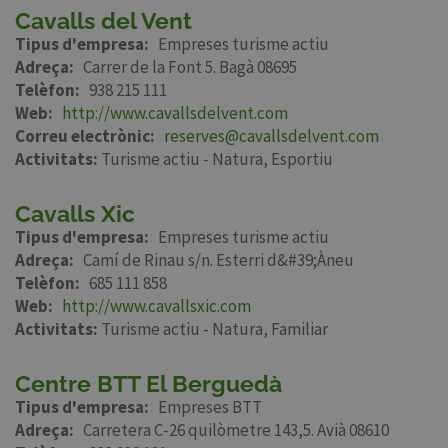
Cavalls del Vent
Tipus d'empresa
Empreses turisme actiu
Adreça
Carrer de la Font 5. Bagà 08695
Telèfon
938 215 111
Web
http://www.cavallsdelvent.com
Correu electrònic
reserves@cavallsdelvent.com
Activitats:
Turisme actiu - Natura
Esportiu
Cavalls Xic
Tipus d'empresa
Empreses turisme actiu
Adreça
Camí de Rinau s/n. Esterri d&#39;Àneu
Telèfon
685 111 858
Web
http://www.cavallsxic.com
Activitats:
Turisme actiu - Natura
Familiar
Centre BTT El Berguedà
Tipus d'empresa
Empreses BTT
Adreça
Carretera C-26 quilòmetre 143,5. Avià 08610