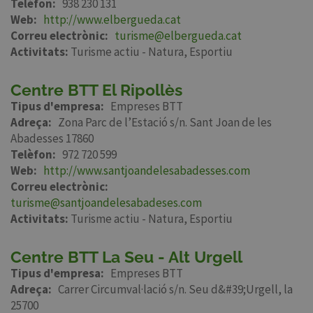
Telèfon
938 230 131
Web
http://www.elbergueda.cat
Correu electrònic
turisme@elbergueda.cat
Activitats:
Turisme actiu - Natura
Esportiu
Centre BTT El Ripollès
Tipus d'empresa
Empreses BTT
Adreça
Zona Parc de l’Estació s/n. Sant Joan de les
Abadesses 17860
Telèfon
972 720 599
Web
http://www.santjoandelesabadesses.com
Correu electrònic
turisme@santjoandelesabadeses.com
Activitats:
Turisme actiu - Natura
Esportiu
Centre BTT La Seu - Alt Urgell
Tipus d'empresa
Empreses BTT
Adreça
Carrer Circumval·lació s/n. Seu d&#39;Urgell, la
25700