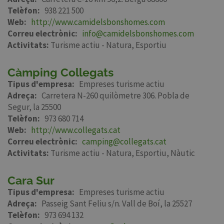
Telèfon
938 221 500
Web
http://www.camidelsbonshomes.com
Correu electrònic
info@camidelsbonshomes.com
Activitats:
Turisme actiu - Natura
Esportiu
Càmping Collegats
Tipus d'empresa
Empreses turisme actiu
Adreça
Carretera N-260 quilòmetre 306. Pobla de
Segur, la 25500
Telèfon
973 680 714
Web
http://www.collegats.cat
Correu electrònic
camping@collegats.cat
Activitats:
Turisme actiu - Natura
Esportiu
Nàutic
Cara Sur
Tipus d'empresa
Empreses turisme actiu
Adreça
Passeig Sant Feliu s/n. Vall de Boí, la 25527
Telèfon
973 694 132