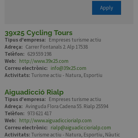
Apply
39x25 Cycling Tours
Tipus d'empresa
Empreses turisme actiu
Adreça
Carrer Fontanals 2. Alp 17538
Telèfon
629 559 198
Web
http://www.39x25.com
Correu electrònic
info@39x25.com
Activitats:
Turisme actiu - Natura
Esportiu
Aiguadicció Rialp
Tipus d'empresa
Empreses turisme actiu
Adreça
Avinguda Flora Cadena 55. Rialp 25594
Telèfon
973 621 417
Web
http://www.aiguadicciorialp.com
Correu electrònic
rialp@aiguadicciorialp.com
Activitats:
Turisme actiu - Natura
Esportiu
Nàutic