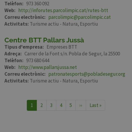
Telèfon
973 360 092
Web
http://inforutes.parcolimpic.cat/rutes-btt
Correu electrònic
parcolimpic@parcolimpic.cat
Activitats:
Turisme actiu - Natura
Esportiu
Centre BTT Pallars Jussà
Tipus d'empresa
Empreses BTT
Adreça
Carrer de la Font s/n. Pobla de Segur, la 25500
Telèfon
973 680 644
Web
http://www.pallarsjussa.net
Correu electrònic
patronatesports@pobladesegur.org
Activitats:
Turisme actiu - Natura
Esportiu
Pagination
Current
1
Page
2
Page
3
Page
4
Page
5
Next
››
Last
Last »
page
page
page