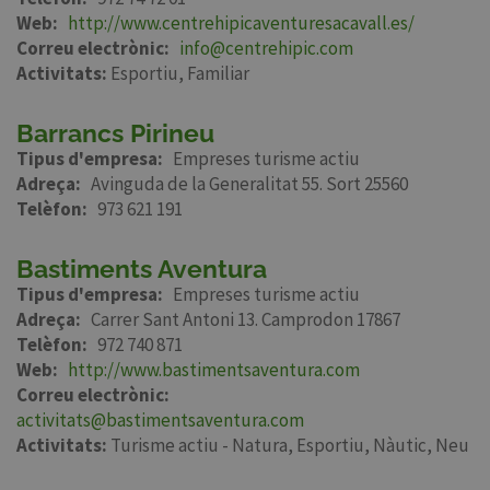
Web
http://www.centrehipicaventuresacavall.es/
Correu electrònic
info@centrehipic.com
Activitats:
Esportiu
Familiar
Barrancs Pirineu
Tipus d'empresa
Empreses turisme actiu
Adreça
Avinguda de la Generalitat 55. Sort 25560
Telèfon
973 621 191
Bastiments Aventura
Tipus d'empresa
Empreses turisme actiu
Adreça
Carrer Sant Antoni 13. Camprodon 17867
Telèfon
972 740 871
Web
http://www.bastimentsaventura.com
Correu electrònic
activitats@bastimentsaventura.com
Activitats:
Turisme actiu - Natura
Esportiu
Nàutic
Neu