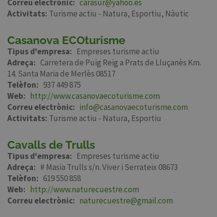
Correu electrònic
carasur@yahoo.es
Activitats:
Turisme actiu - Natura
Esportiu
Nàutic
Casanova ECOturisme
Tipus d'empresa
Empreses turisme actiu
Adreça
Carretera de Puig Reig a Prats de Lluçanès Km.
14. Santa Maria de Merlès 08517
Telèfon
937 449 875
Web
http://www.casanovaecoturisme.com
Correu electrònic
info@casanovaecoturisme.com
Activitats:
Turisme actiu - Natura
Esportiu
Cavalls de Trulls
Tipus d'empresa
Empreses turisme actiu
Adreça
# Masia Trulls s/n. Viver i Serrateix 08673
Telèfon
619 550 858
Web
http://www.naturecuestre.com
Correu electrònic
naturecuestre@gmail.com