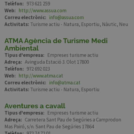
Telèfon
973 621 259
Web
http://www.assua.com
Correu electrònic
info@assua.com
Activitats:
Turisme actiu - Natura
Esportiu
Nàutic
Neu
ATMA Agència de Turisme Medi
Ambiental
Tipus d'empresa
Empreses turisme actiu
Adreça
Avinguda Estació 3. Olot 17800
Telèfon
972 692 023
Web
http://www.atma.cat
Correu electrònic
info@atma.cat
Activitats:
Turisme actiu - Natura
Esportiu
Aventures a cavall
Tipus d'empresa
Empreses turisme actiu
Adreça
Carretera Sant Pau de Segúries a Camprodon
Mas Pairó, s/n. Sant Pau de Segúries 17864
Telèfon
972 74 72 01