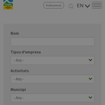
Skip
Select
Professionals
to
your
main
language
content
Nom
Tipus d'empresa
Activitats
Municipi