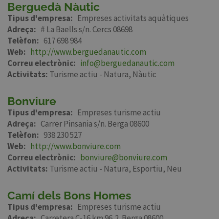
Berguedà Nàutic
Tipus d'empresa
Empreses activitats aquàtiques
Adreça
# La Baells s/n. Cercs 08698
Telèfon
617 698 984
Web
http://www.berguedanautic.com
Correu electrònic
info@berguedanautic.com
Activitats:
Turisme actiu - Natura
Nàutic
Bonviure
Tipus d'empresa
Empreses turisme actiu
Adreça
Carrer Pinsania s/n. Berga 08600
Telèfon
938 230 527
Web
http://www.bonviure.com
Correu electrònic
bonviure@bonviure.com
Activitats:
Turisme actiu - Natura
Esportiu
Neu
Camí dels Bons Homes
Tipus d'empresa
Empreses turisme actiu
Adreça
Carretera C-16 km 96,2. Berga 08600