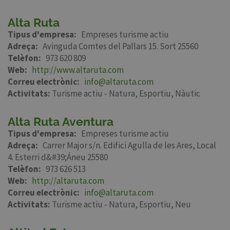
Alta Ruta
Tipus d'empresa
Empreses turisme actiu
Adreça
Avinguda Comtes del Pallars 15. Sort 25560
Telèfon
973 620 809
Web
http://www.altaruta.com
Correu electrònic
info@altaruta.com
Activitats:
Turisme actiu - Natura
Esportiu
Nàutic
Alta Ruta Aventura
Tipus d'empresa
Empreses turisme actiu
Adreça
Carrer Major s/n. Edifici Agulla de les Ares, Local
4. Esterri d&#39;Áneu 25580
Telèfon
973 626 513
Web
http://altaruta.com
Correu electrònic
info@altaruta.com
Activitats:
Turisme actiu - Natura
Esportiu
Neu