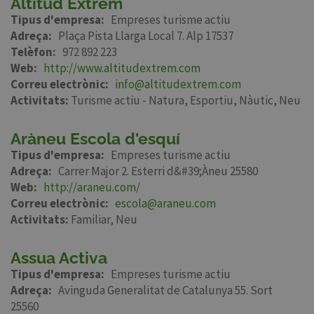
Altitud Extrem
Tipus d'empresa
Empreses turisme actiu
Adreça
Plaça Pista Llarga Local 7. Alp 17537
Telèfon
972 892 223
Web
http://www.altitudextrem.com
Correu electrònic
info@altitudextrem.com
Activitats:
Turisme actiu - Natura
Esportiu
Nàutic
Neu
Aràneu Escola d'esquí
Tipus d'empresa
Empreses turisme actiu
Adreça
Carrer Major 2. Esterri d&#39;Àneu 25580
Web
http://araneu.com/
Correu electrònic
escola@araneu.com
Activitats:
Familiar
Neu
Assua Activa
Tipus d'empresa
Empreses turisme actiu
Adreça
Avinguda Generalitat de Catalunya 55. Sort
25560