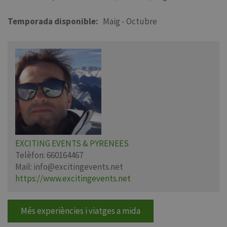
Temporada disponible
Maig - Octubre
EXCITING EVENTS & PYRENEES
Telèfon:
660164467
Mail:
info@excitingevents.net
https://www.excitingevents.net
Més experiències i viatges a mida