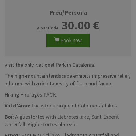
Preu/Persona
30.00
Book now
Visit the only National Park in Catalonia.
The high-mountain landscape exhibits impressive relief,
adorned with a rich tapestry of flora and fauna.
Hiking + refuges PACK.
Val d’Aran:
Lacustrine cirque of Colomers 7 lakes.
Boí:
Aigüestortes with Llebretes lake, Sant Esperit
waterfall, Aigüestortes plateau.
Espot:
Sant Maurici lake, Lladregota waterfall and