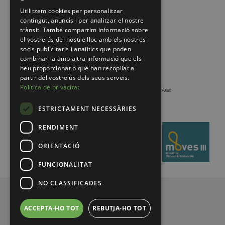
Utilitzem cookies per personalitzar
contingut, anuncis i per analitzar el nostre
trànsit. També compartim informació sobre
el vostre ús del nostre lloc amb els nostres
socis publicitaris i analítics que poden
combinar-la amb altra informació que els
heu proporcionat o que han recopilat a
partir del vostre ús dels seus serveis.
Política de privacitat
ESTRICTAMENT NECESSÀRIES
RENDIMENT
ORIENTACIÓ
FUNCIONALITAT
NO CLASSIFICADES
© 2026 Pirineus de Catalunya
ACCEPTA-HO TOT
REBUTJA-HO TOT