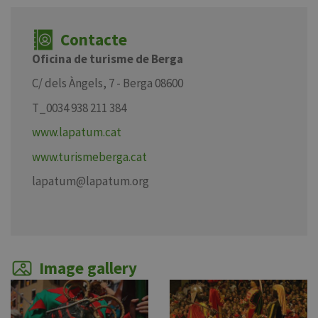
Contacte
Oficina de turisme de Berga
C/ dels Àngels, 7 - Berga 08600
T_0034 938 211 384
www.lapatum.cat
www.turismeberga.cat
lapatum@lapatum.org
Image gallery