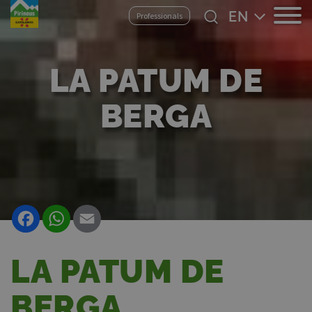
Skip
Select
Professionals
to
your
main
language
content
LA PATUM DE
BERGA
Facebook
WhatsApp
Email
LA PATUM DE
BERGA