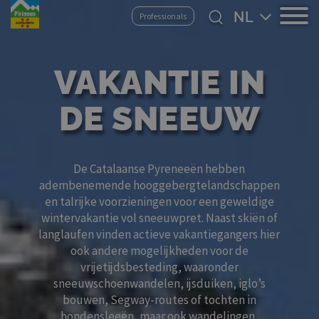
Overslaan
Select
Professionals
en
your
naar
language
de
VAKANTIE IN
inhoud
gaan
DE SNEEUW
De Catalaanse Pyreneeën hebben
adembenemende hooggebergtelandschappen
en talrijke voorzieningen voor een geweldige
wintervakantie vol sneeuwpret. Naast skiën of
langlaufen vinden actieve vakantiegangers hier
ook andere mogelijkheden voor de
vrijetijdsbesteding, waaronder
sneeuwschoenwandelen, ijsduiken, iglo’s
bouwen, Segway-routes of tochten in
hondensleeën, maar ook wandelingen,