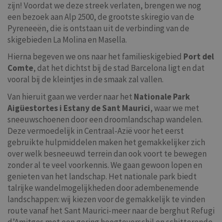
zijn! Voordat we deze streek verlaten, brengen we nog
een bezoek aan Alp 2500, de grootste skiregio van de
Pyreneeën, die is ontstaan uit de verbinding van de
skigebieden La Molina en Masella.
Hierna begeven we ons naar het familieskigebied
Port del
Comte
, dat het dichtst bij de stad Barcelona ligt en dat
vooral bij de kleintjes in de smaak zal vallen.
Van hieruit gaan we verder naar het
Nationale Park
Aigüestortes i Estany de Sant Maurici
, waar we met
sneeuwschoenen door een droomlandschap wandelen.
Deze vermoedelijk in Centraal-Azië voor het eerst
gebruikte hulpmiddelen maken het gemakkelijker zich
over welk besneeuwd terrein dan ook voort te bewegen
zonder al te veel voorkennis. We gaan gewoon lopen en
genieten van het landschap. Het nationale park biedt
talrijke wandelmogelijkheden door adembenemende
landschappen: wij kiezen voor de gemakkelijk te vinden
route vanaf het Sant Maurici-meer naar de berghut Refugi
d’Amitges met een gering hoogteverschil en schitterende