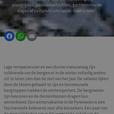
paardrijden, panoramavluchten, gastronomische
dagen of culturele uitstapjes. Gaat u mee?
Facebook
WhatsApp
Email
Lage temperaturen en een dunne sneeuwlaag zijn
voldoende om de bergen er in de winter volledig anders
uit te laten zien dan de rest van het jaar. De valleien lijken
door de bloem gehaald te zijn en besneeuwde
bergtoppen trekken de wintersporters. De bergmeren
zijn bevroren en de dennenbossen dragen hun
winterkleed. Een wintervakantie in de Pyreneeën is een
fascinerende belevenis voor alle bezoekers. Een paar van
de mogelijkheden om in dit jaargetijde actief van de