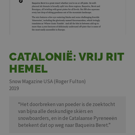
CATALONIË: VRIJ RIT
HEMEL
Snow Magazine USA (Roger Fulton)
2019
“Het doorbreken van poeder is de zoektocht
van bijna alle deskundige skiërs en
snowboarders, en in de Catalaanse Pyreneeën
betekent dat op weg naar Baqueira Beret.”