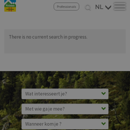
Select
Professionals
your
Overslaan
language
en
naar
de
There is no current search in progress.
inhoud
gaan