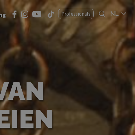
Select
Professionals
ing
your
language
VAN
EIEN