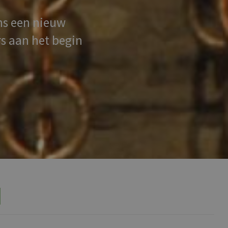
ns een nieuw
rs aan het begin
N