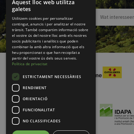
Aquest lloc web utilitza
galetes
Utilitzem cookies per personalitzar
contingut, anuncis i per analitzar el nostre
trànsit. També compartim informació sobre
el vostre ús del nostre lloc amb els nostres
socis publicitaris i analítics que poden
combinar-la amb altra informació que els
heu proporcionat o que han recopilat a
partir del vostre ús dels seus serveis.
Política de privacitat
ESTRICTAMENT NECESSÀRIES
RENDIMENT
ORIENTACIÓ
FUNCIONALITAT
NO CLASSIFICADES