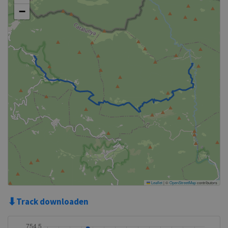
−
Leaflet
|
©
OpenStreetMap
contributors
⬇
Track downloaden