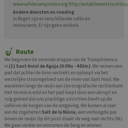
www.valldecamprodon.org
http://establimentsturistic
Andere diensten en voeding
In Beget zijn er verschillende cafés en
restaurants. Er zijn geen winkels.
Route
We beginnen de zevende etappe van de Transpirinenca
in
(1) Sant Aniol de Aguja (0:00u - 443m)
. We nemen een
pad dat achter de bron vertrekt en oploopt via het
westelijke stroomgebied van de rivier van Sant Aniol. We
wandelen langs de ravijn aan zijn orografische rechterkant.
Het terrein is wild en het pad loopt door een abrupt en
ruig gebied dat ons prachtige uitzichten biedt op de
vallei en de bergen van de omgeving. We komen al snel
aan de zogeheten
Salt de la Núvia
, een verhoogde pas
boven de ravijn. Op dit punt draait de weg naar rechts (W.).
We gaan verder en omzomen de berg en winnen