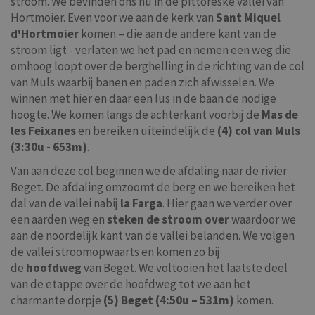
stroom. We bevinden ons nu in de pittoreske vallei van
Hortmoier. Even voor we aan de kerk van
Sant Miquel
d'Hortmoier
komen – die aan de andere kant van de
stroom ligt - verlaten we het pad en nemen een weg die
omhoog loopt over de berghelling in de richting van de col
van Muls waarbij banen en paden zich afwisselen. We
winnen met hier en daar een lus in de baan de nodige
hoogte. We komen langs de achterkant voorbij de
Mas de
les Feixanes
en bereiken uiteindelijk de
(4) col van Muls
(3:30u - 653m)
.
Van aan deze col beginnen we de afdaling naar de rivier
Beget. De afdaling omzoomt de berg en we bereiken het
dal van de vallei nabij
la Farga
. Hier gaan we verder over
een aarden weg en
steken de stroom over
waardoor we
aan de noordelijk kant van de vallei belanden. We volgen
de vallei stroomopwaarts en komen zo bij
de
hoofdweg
van Beget. We voltooien het laatste deel
van de etappe over de hoofdweg tot we aan het
charmante dorpje
(5) Beget (4:50u – 531m)
komen.