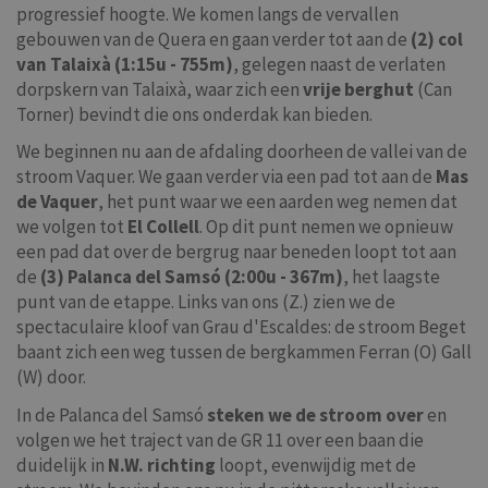
progressief hoogte. We komen langs de vervallen
gebouwen van de Quera en gaan verder tot aan de
(2) col
van Talaixà (1:15u - 755m)
, gelegen naast de verlaten
dorpskern van Talaixà, waar zich een
vrije berghut
(Can
Torner) bevindt die ons onderdak kan bieden.
We beginnen nu aan de afdaling doorheen de vallei van de
stroom Vaquer. We gaan verder via een pad tot aan de
Mas
de Vaquer
, het punt waar we een aarden weg nemen dat
we volgen tot
El Collell
. Op dit punt nemen we opnieuw
een pad dat over de bergrug naar beneden loopt tot aan
de
(3) Palanca del Samsó (2:00u - 367m)
, het laagste
punt van de etappe. Links van ons (Z.) zien we de
spectaculaire kloof van Grau d'Escaldes: de stroom Beget
baant zich een weg tussen de bergkammen Ferran (O) Gall
(W) door.
In de Palanca del Samsó
steken we de stroom over
en
volgen we het traject van de GR 11 over een baan die
duidelijk in
N.W. richting
loopt, evenwijdig met de