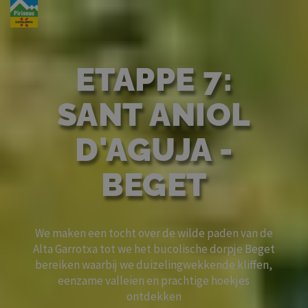
Overslaan
en
naar
de
ETAPPE 7:
inhoud
gaan
SANT ANIOL
D'AGUJA -
BEGET
We maken een tocht over de wilde paden van de
Alta Garrotxa tot we het bucolische dorpje Beget
bereiken waarbij we duizelingwekkende kliffen,
eenzame valleien en prachtige hoekjes
ontdekken