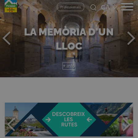
Vés
Select
Professionals
al
your
contingut
language
EL PROPER VIATGE, BEN
PLANIFICAT!
CONTACTA AMB ELS
OPERADORS LOCALS!