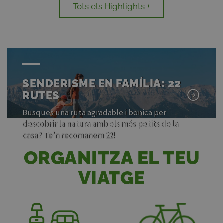
Tots els Highlights +
SENDERISME EN FAMÍLIA: 22
RUTES
Busques una ruta agradable i bonica per
descobrir la natura amb els més petits de la
casa? Te’n recomanem 22!
ORGANITZA EL TEU
VIATGE