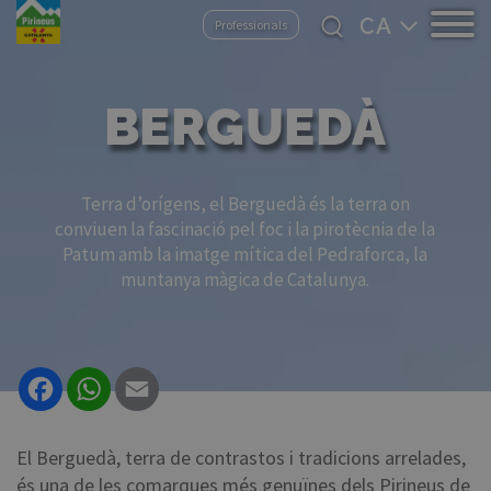
Vés
Select
Professionals
al
your
contingut
language
BERGUEDÀ
Terra d’orígens, el Berguedà és la terra on
conviuen la fascinació pel foc i la pirotècnia de la
Patum amb la imatge mítica del Pedraforca, la
muntanya màgica de Catalunya.
Facebook
WhatsApp
Email
El Berguedà, terra de contrastos i tradicions arrelades,
és una de les comarques més genuïnes dels Pirineus de