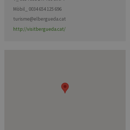
Mòbil_ 0034 654 125 696
turisme@elbergueda.cat
http://visitbergueda.cat/