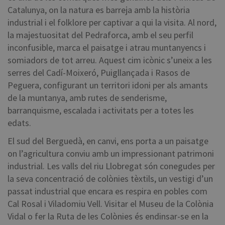
Catalunya, on la natura es barreja amb la història
industrial i el folklore per captivar a qui la visita. Al nord,
la majestuositat del Pedraforca, amb el seu perfil
inconfusible, marca el paisatge i atrau muntanyencs i
somiadors de tot arreu. Aquest cim icònic s’uneix a les
serres del Cadí-Moixeró, Puigllançada i Rasos de
Peguera, configurant un territori idoni per als amants
de la muntanya, amb rutes de senderisme,
barranquisme, escalada i activitats per a totes les
edats.
El sud del Berguedà, en canvi, ens porta a un paisatge
on l’agricultura conviu amb un impressionant patrimoni
industrial. Les valls del riu Llobregat són conegudes per
la seva concentració de colònies tèxtils, un vestigi d’un
passat industrial que encara es respira en pobles com
Cal Rosal i Viladomiu Vell. Visitar el Museu de la Colònia
Vidal o fer la Ruta de les Colònies és endinsar-se en la