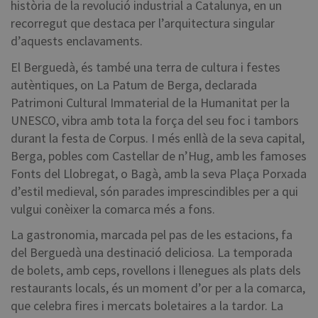
història de la revolució industrial a Catalunya, en un
recorregut que destaca per l’arquitectura singular
d’aquests enclavaments.
El Berguedà, és també una terra de cultura i festes
autèntiques, on La Patum de Berga, declarada
Patrimoni Cultural Immaterial de la Humanitat per la
UNESCO, vibra amb tota la força del seu foc i tambors
durant la festa de Corpus. I més enllà de la seva capital,
Berga, pobles com Castellar de n’Hug, amb les famoses
Fonts del Llobregat, o Bagà, amb la seva Plaça Porxada
d’estil medieval, són parades imprescindibles per a qui
vulgui conèixer la comarca més a fons.
La gastronomia, marcada pel pas de les estacions, fa
del Berguedà una destinació deliciosa. La temporada
de bolets, amb ceps, rovellons i llenegues als plats dels
restaurants locals, és un moment d’or per a la comarca,
que celebra fires i mercats boletaires a la tardor. La