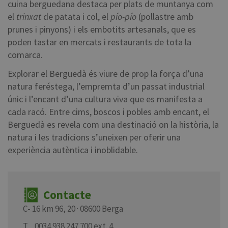
cuina berguedana destaca per plats de muntanya com
el
trinxat
de patata i col, el
pío-pío
(pollastre amb
prunes i pinyons) i els embotits artesanals, que es
poden tastar en mercats i restaurants de tota la
comarca.
Explorar el Berguedà és viure de prop la força d’una
natura feréstega, l’empremta d’un passat industrial
únic i l’encant d’una cultura viva que es manifesta a
cada racó. Entre cims, boscos i pobles amb encant, el
Berguedà es revela com una destinació on la història, la
natura i les tradicions s’uneixen per oferir una
experiència autèntica i inoblidable.
Contacte
C- 16 km 96, 20 · 08600 Berga
T_ 0034 938 247 700 ext. 4