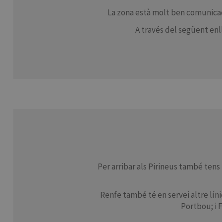
La zona està molt ben comunicada
A través del següent enll
Per arribar als Pirineus també tens 
Renfe també té en servei altre lín
Portbou; i F