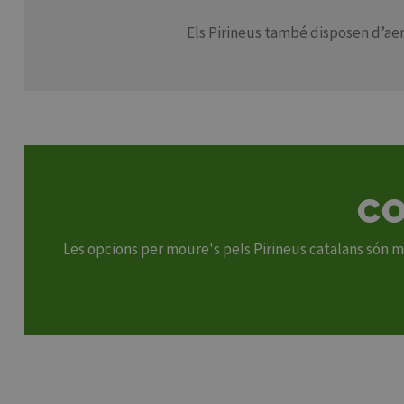
Els Pirineus també disposen d’aer
CO
Les opcions per moure's pels Pirineus catalans són mol