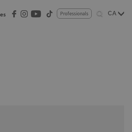
Select
Professionals
ies
your
language