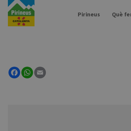
Vés
al
Pirineus
Què fe
contingut
Facebook
WhatsApp
Email