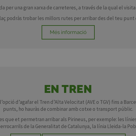
 per una gran xarxa de carreteres, a través de la qual el visita
aç podràs trobar les millors rutes per arribar des del teu punt d
Més informació
EN TREN
l’opció d’agafar el Tren d’Alta Velocitat (AVE o TGV) fins a Barc
punts, ho hauràs de combinar amb cotxe o transport públic.
ies que et permetran arribar als Pirineus, per exemple: les líni
errocarrils de la Generalitat de Catalunya, la línia Lleida-la Po