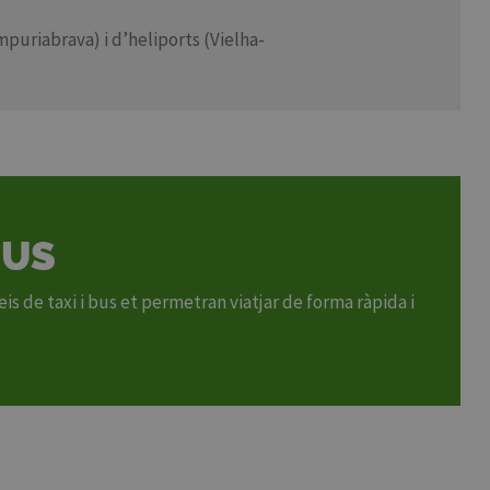
puriabrava) i d’heliports (Vielha-
EUS
is de taxi i bus et permetran viatjar de forma ràpida i