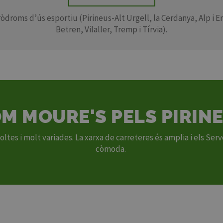
òdroms d’ús esportiu (Pirineus-Alt Urgell, la Cerdanya, Alp i Em
Betren, Vilaller, Tremp i Tírvia).
M MOURE'S PELS PIRIN
tes i molt variades. La xarxa de carreteres és amplia i els Serve
còmoda.