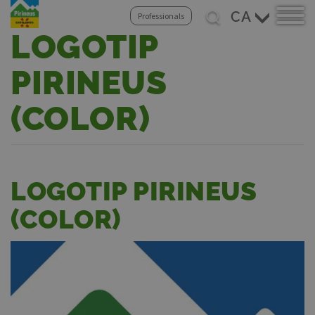
Select
Professionals
your
LOGOTIP
Vés
language
al
contingut
PIRINEUS
(COLOR)
LOGOTIP PIRINEUS
(COLOR)