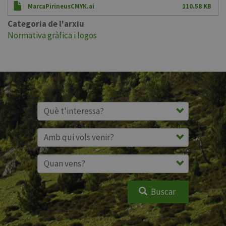
MarcaPirineusCMYK.ai
110.58 KB
Categoria de l'arxiu
Normativa gràfica i logos
Buscar