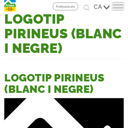
Select
Professionals
your
LOGOTIP
Vés
language
al
contingut
PIRINEUS (BLANC
I NEGRE)
LOGOTIP PIRINEUS
(BLANC I NEGRE)