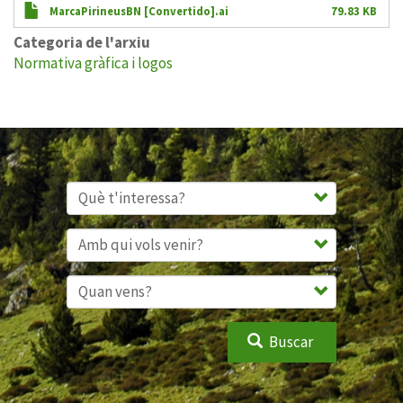
MarcaPirineusBN [Convertido].ai
79.83 KB
Categoria de l'arxiu
Normativa gràfica i logos
Buscar