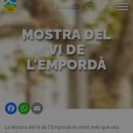
Vés
Select
Professionals
al
your
contingut
language
MOSTRA DEL
VI DE
L'EMPORDÀ
Facebook
WhatsApp
Email
La Mostra del Vi de l’Empordà és molt més que una