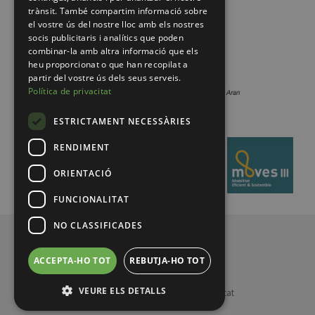
trànsit. També compartim informació sobre
el vostre ús del nostre lloc amb els nostres
socis publicitaris i analítics que poden
combinar-la amb altra informació que els
heu proporcionat o que han recopilat a
partir del vostre ús dels seus serveis.
Política de privacitat
ESTRICTAMENT NECESSÀRIES
RENDIMENT
ORIENTACIÓ
FUNCIONALITAT
NO CLASSIFICADES
© 2026 Pirineus de Catalunya
ACCEPTA-HO TOT
REBUTJA-HO TOT
VEURE ELS DETALLS
Legal notice
Política de privacitat
MENUFOOTER