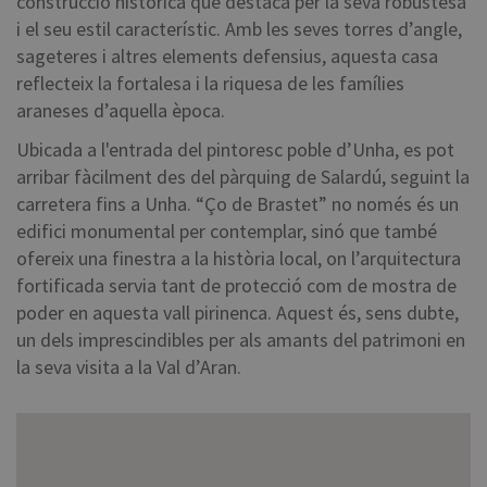
construcció històrica que destaca per la seva robustesa
i el seu estil característic. Amb les seves torres d’angle,
sageteres i altres elements defensius, aquesta casa
reflecteix la fortalesa i la riquesa de les famílies
araneses d’aquella època.
Ubicada a l'entrada del pintoresc poble d’Unha, es pot
arribar fàcilment des del pàrquing de Salardú, seguint la
carretera fins a Unha. “Ço de Brastet” no només és un
edifici monumental per contemplar, sinó que també
ofereix una finestra a la història local, on l’arquitectura
fortificada servia tant de protecció com de mostra de
poder en aquesta vall pirinenca. Aquest és, sens dubte,
un dels imprescindibles per als amants del patrimoni en
la seva visita a la Val d’Aran.