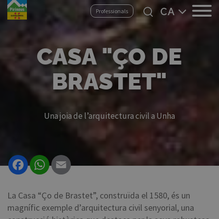
Vés
Select
Professionals
al
your
contingut
language
CASA "ÇO DE
BRASTET"
Una joia de l’arquitectura civil a Unha
Facebook
WhatsApp
Email
La Casa “Ço de Brastet”, construïda el 1580, és un
magnífic exemple d’arquitectura civil senyorial, una