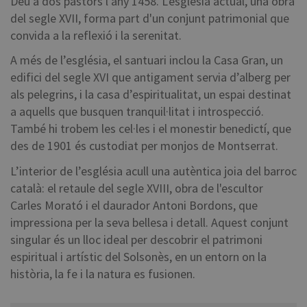
Déu a dos pastors l'any 1458. L'església actual, una obra
del segle XVII, forma part d'un conjunt patrimonial que
convida a la reflexió i la serenitat.
A més de l’església, el santuari inclou la Casa Gran, un
edifici del segle XVI que antigament servia d’alberg per
als pelegrins, i la casa d’espiritualitat, un espai destinat
a aquells que busquen tranquil·litat i introspecció.
També hi trobem les cel·les i el monestir benedictí, que
des de 1901 és custodiat per monjos de Montserrat.
L’interior de l’església acull una autèntica joia del barroc
català: el retaule del segle XVIII, obra de l'escultor
Carles Morató i el daurador Antoni Bordons, que
impressiona per la seva bellesa i detall. Aquest conjunt
singular és un lloc ideal per descobrir el patrimoni
espiritual i artístic del Solsonès, en un entorn on la
història, la fe i la natura es fusionen.