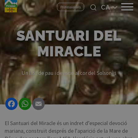
Vés
Select
Professionals
al
your
contingut
language
SANTUARI DEL
MIRACLE
Un lloc de pau i devoció al cor del Solsonès
Facebook
WhatsApp
Email
El Santuari del Miracle és un indret d’especial devoció
mariana, construït després de l'aparició de la Mare de