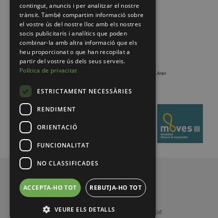
contingut, anuncis i per analitzar el nostre
trànsit. També compartim informació sobre
el vostre ús del nostre lloc amb els nostres
socis publicitaris i analítics que poden
combinar-la amb altra informació que els
heu proporcionat o que han recopilat a
partir del vostre ús dels seus serveis.
Política de privacitat
ESTRICTAMENT NECESSÀRIES
RENDIMENT
ORIENTACIÓ
FUNCIONALITAT
NO CLASSIFICADES
© 2026 Pirineus de Catalunya
ACCEPTA-HO TOT
REBUTJA-HO TOT
VEURE ELS DETALLS
Legal notice
Política de privacitat