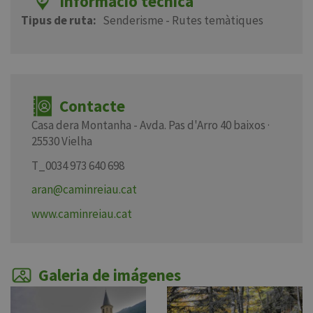
Informació tècnica
Tipus de ruta
Senderisme - Rutes temàtiques
Contacte
Casa dera Montanha - Avda. Pas d'Arro 40 baixos ·
25530 Vielha
T_0034 973 640 698
aran@caminreiau.cat
www.caminreiau.cat
Galeria de imágenes