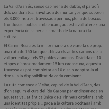
La Val d'Aran és, sense cap mena de dubte, el paradís
dels senderistes. Envoltada de muntanyes que superen
els 3.000 metres, travessada per rius, plena de boscos
frondosos i pobles amb encant, aquesta vall ofereix una
experiència única per als amants de la natura i la
cultura.
El Camin Reiau és la millor manera de viure-la de prop:
una ruta de 150 km que utilitza els antics camins de la
vall per enllaçar els 33 pobles aranesos. Dividida en 10
etapes d’aproximadament 15 km cadascuna, aquesta
travessa es pot completar en 10 dies o adaptar-la al
ritme i a la disponibilitat de cada caminant.
La ruta comença a Vielha, capital de la Val d'Aran, des
d’on seguim el curs del Riu Garona per endinsar-nos en
aquesta vall atlàntica única dels Pirineus catalans, amb
una identitat pròpia lligada a la cultura occitana i amb