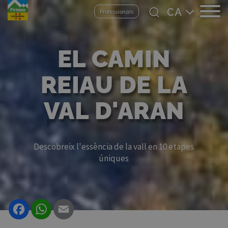
Vés
Select
Professionals
al
your
contingut
language
EL CAMIN
REIAU DE LA
VAL D'ARAN
Descobreix l'essència de la vall en 10 etapes
úniques
Facebook
WhatsApp
Email