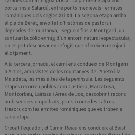
l’aranès com a llengua oficial. La primera etapa ens
porta fins a Salardú, entre ponts medievals i ermites
romàniques dels segles XI i XII. La segona etapa arriba
al pla de Beret, envoltat d'històries de pastors i
llegendes de muntanya, i segueix fins a Montgarri, un
santuari bucòlic enmig d’un entorn natural espectacular,
on es pot descansar en refugis que ofereixen menjar i
allotjament.
A la tercera jornada, el camí ens condueix de Montgarri
a Arties, amb vistes de les muntanyes de l'Aneto i la
Maladeta, les més altes de la península. Les següents
etapes recorren pobles com Castièro, Marcatosa,
Montcorbau, Lairissa i Arres de Jos, descobrint racons
amb senders empedrats, prats i rouredes i altres
tresors com les ermites romàniques que es troben a
cada etapa.
Creuat l’equador, el Camin Reiau ens condueix al Baish