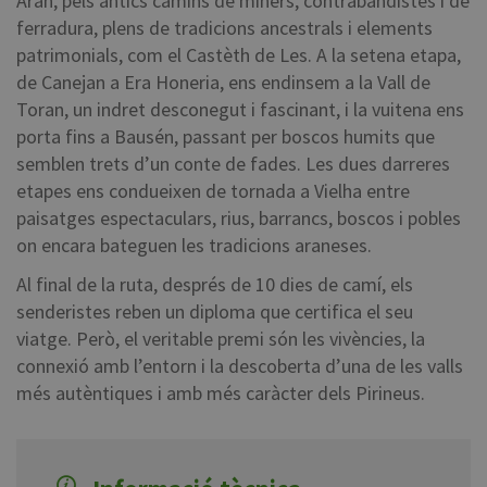
Aran, pels antics camins de miners, contrabandistes i de
ferradura, plens de tradicions ancestrals i elements
patrimonials, com el Castèth de Les. A la setena etapa,
de Canejan a Era Honeria, ens endinsem a la Vall de
Toran, un indret desconegut i fascinant, i la vuitena ens
porta fins a Bausén, passant per boscos humits que
semblen trets d’un conte de fades. Les dues darreres
etapes ens condueixen de tornada a Vielha entre
paisatges espectaculars, rius, barrancs, boscos i pobles
on encara bateguen les tradicions araneses.
Al final de la ruta, després de 10 dies de camí, els
senderistes reben un diploma que certifica el seu
viatge. Però, el veritable premi són les vivències, la
connexió amb l’entorn i la descoberta d’una de les valls
més autèntiques i amb més caràcter dels Pirineus.