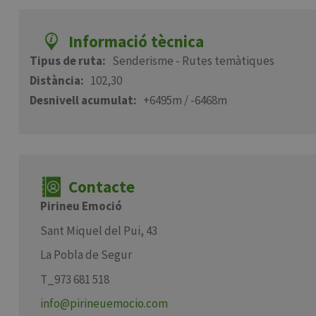
Informació tècnica
Tipus de ruta
Senderisme - Rutes temàtiques
Distància
102,30
Desnivell acumulat
+6495m / -6468m
Contacte
Pirineu Emoció
Sant Miquel del Pui, 43
La Pobla de Segur
T_973 681 518
info@pirineuemocio.com