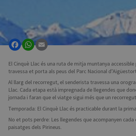
Facebook
WhatsApp
Email
El Cinquè Llac és una ruta de mitja muntanya accessible
travessa et porta als peus del Parc Nacional d’Aigüestor
Al llarg del recorregut, el senderista travessa una oro
Llac. Cada etapa està impregnada de llegendes que done
jornada i faran que el viatge sigui més que un recorregut
Temporada: El Cinquè Llac és practicable durant la primave
No et pots perdre: Les llegendes que acompanyen cada et
paisatges dels Pirineus.