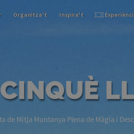
r
Organitza't
Inspira't
Experiènc
 CINQUÈ L
a de Mitja Muntanya Plena de Màgia i Des