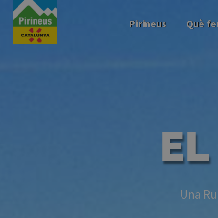
Vés
al
Pirineus
Què fe
contingut
EL
Una Rut