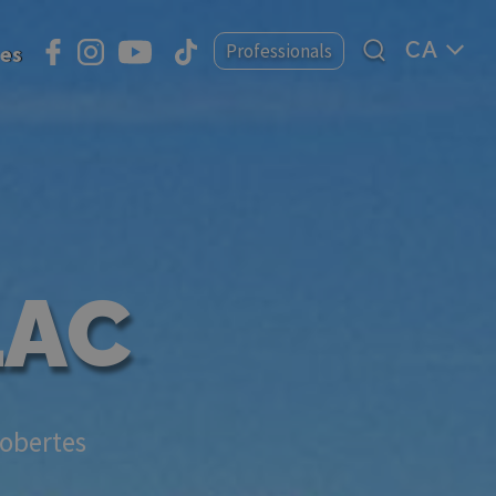
Select
Professionals
ies
your
language
LAC
cobertes