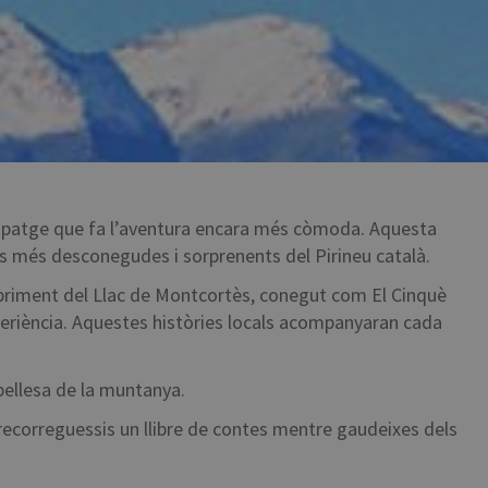
quipatge que fa l’aventura encara més còmoda. Aquesta
es més desconegudes i sorprenents del Pirineu català.
cobriment del Llac de Montcortès, conegut com El Cinquè
eriència. Aquestes històries locals acompanyaran cada
 bellesa de la muntanya.
recorreguessis un llibre de contes mentre gaudeixes dels