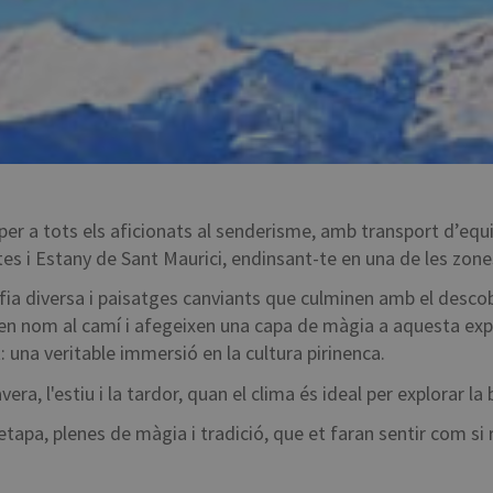
 per a tots els aficionats al senderisme, amb transport d’e
tes i Estany de Sant Maurici, endinsant-te en una de les zon
grafia diversa i paisatges canviants que culminen amb el des
n nom al camí i afegeixen una capa de màgia a aquesta exp
: una veritable immersió en la cultura pirinenca.
ra, l'estiu i la tardor, quan el clima és ideal per explorar la
apa, plenes de màgia i tradició, que et faran sentir com si 