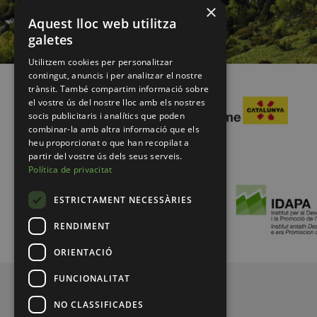
×
Aquest lloc web utilitza
galetes
Utilitzem cookies per personalitzar
contingut, anuncis i per analitzar el nostre
trànsit. També compartim informació sobre
el vostre ús del nostre lloc amb els nostres
socis publicitaris i analítics que poden
combinar-la amb altra informació que els
heu proporcionat o que han recopilat a
partir del vostre ús dels seus serveis.
Política de privacitat
ESTRICTAMENT NECESSÀRIES
RENDIMENT
ORIENTACIÓ
FUNCIONALITAT
© 2026 Pirineus de Catalunya
NO CLASSIFICADES
MENUFOOTER