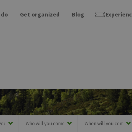
 do
Get organized
Blog
Experien