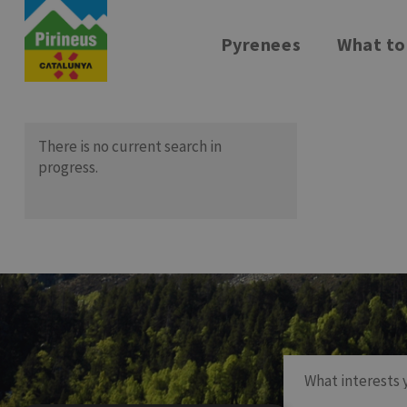
Skip
to
Pyrenees
What to
main
content
There is no current search in
progress.