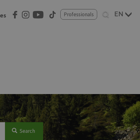
Select
Professionals
ces
your
language
Search