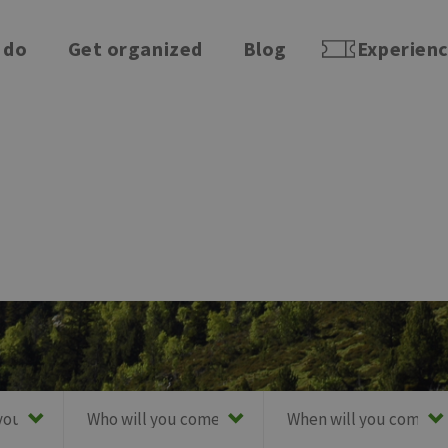
 do
Get organized
Blog
Experien