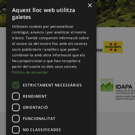
×
Aquest lloc web utilitza
galetes
Utilitzem cookies per personalitzar
contingut, anuncis i per analitzar el nostre
trànsit. També compartim informació sobre
el vostre ús del nostre lloc amb els nostres
socis publicitaris i analítics que poden
combinar-la amb altra informació que els
heu proporcionat o que han recopilat a
partir del vostre ús dels seus serveis.
Política de privacitat
ESTRICTAMENT NECESSÀRIES
RENDIMENT
ORIENTACIÓ
FUNCIONALITAT
© 2026 Pirineus de Catalunya
NO CLASSIFICADES
MENUFOOTER