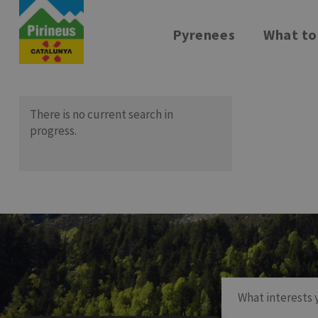
Skip
to
Pyrenees
What to
main
content
There is no current search in
progress.