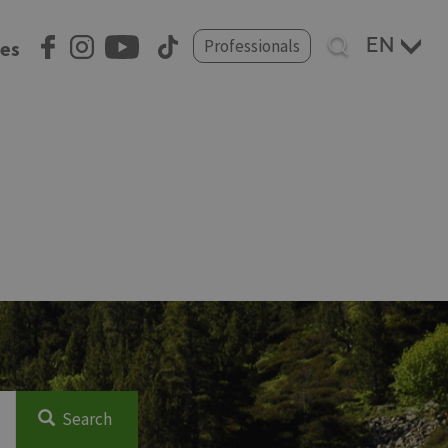
Select
Professionals
ces
your
language
Search