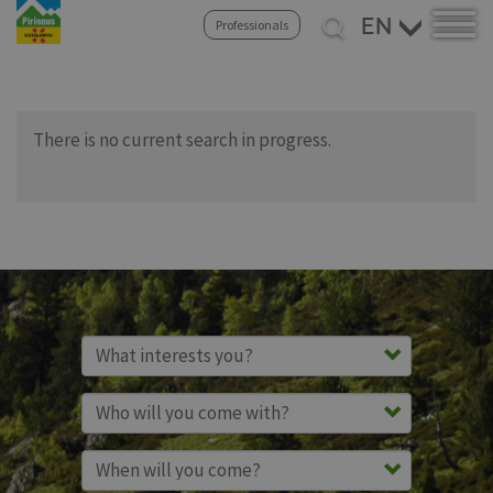
Select
Professionals
your
Skip
language
to
main
content
There is no current search in progress.