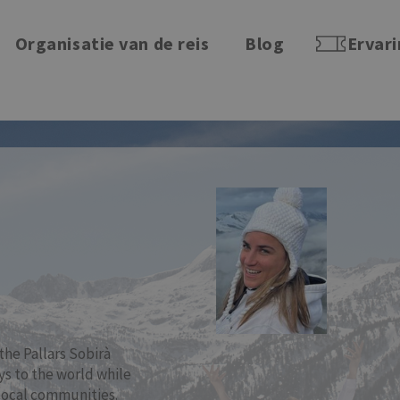
Organisatie van de reis
Blog
Ervar
the Pallars Sobirà
ys to the world while
local communities.