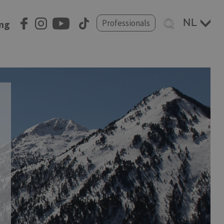
Select
Professionals
ing
your
language