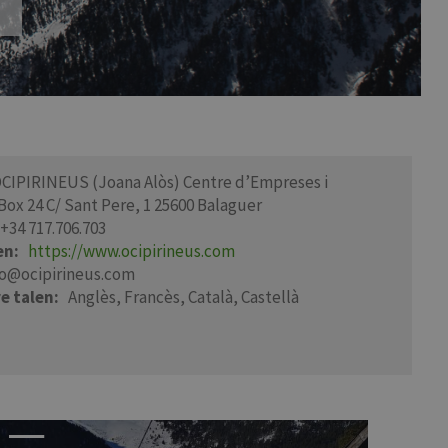
CIPIRINEUS (Joana Alòs) Centre d’Empreses i
 Box 24 C/ Sant Pere, 1 25600 Balaguer
+34 717.706.703
en
https://www.ocipirineus.com
fo@ocipirineus.com
e talen
Anglès
Francès
Català
Castellà