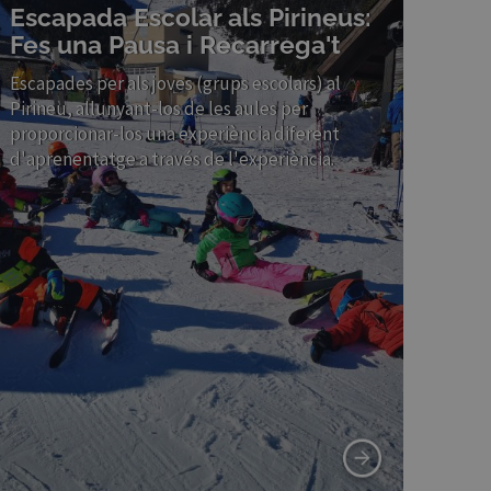
Escapada Escolar als Pirineus:
Fes una Pausa i Recarrega't
Escapades per als joves (grups escolars) al
Pirineu, allunyant-los de les aules per
proporcionar-los una experiència diferent
d'aprenentatge a través de l'experiència.