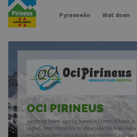
Pyreneeën
Wat doen
Overslaan
en
naar
de
inhoud
gaan
OCI PIRINEUS
Incoming travel agency based in Esterri d’Àneu, in 
region. Their mission is to showcase the Àneu Valle
respecting both the natural environment and the 