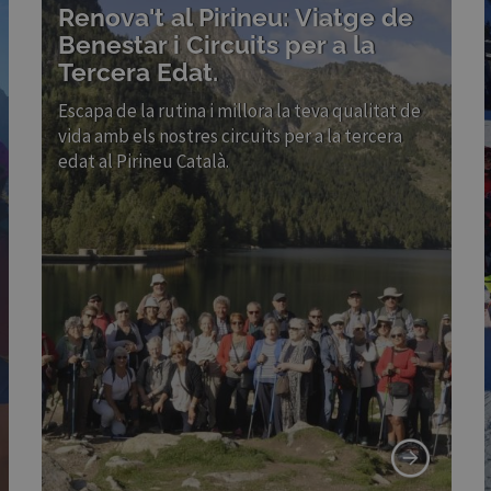
Renova't al Pirineu: Viatge de
Benestar i Circuits per a la
Tercera Edat.
Escapa de la rutina i millora la teva qualitat de
vida amb els nostres circuits per a la tercera
edat al Pirineu Català.