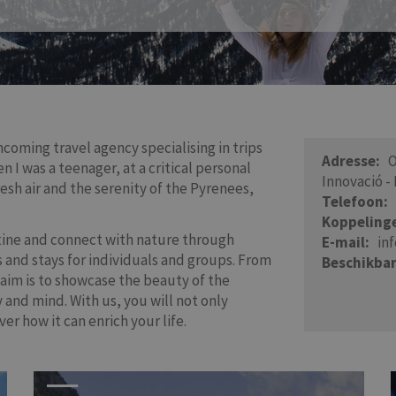
ncoming travel agency specialising in trips
Adresse
O
 I was a teenager, at a critical personal
Innovació -
esh air and the serenity of the Pyrenees,
Telefoon
Koppeling
utine and connect with nature through
E-mail
in
 and stays for individuals and groups. From
Beschikbar
 aim is to showcase the beauty of the
 and mind. With us, you will not only
ver how it can enrich your life.