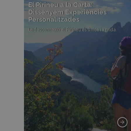
El Pirineu a la Carta:
Dissenyem Experiències
Personalitzades
La desconnexió al Pirineu és única i a mida.